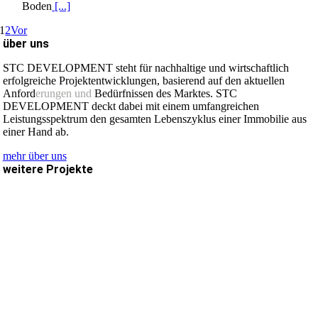
Boden
[...]
1
2
Vor
über uns
STC DEVELOPMENT steht für nachhaltige und wirtschaftlich
erfolgreiche Projektentwicklungen, basierend auf den aktuellen
Anford
erungen und
Bedürfnissen des Marktes. STC
DEVELOPMENT deckt dabei mit einem umfangreichen
Leistungsspektrum den gesamten Lebenszyklus einer Immobilie aus
einer Hand ab.
mehr über uns
weitere Projekte