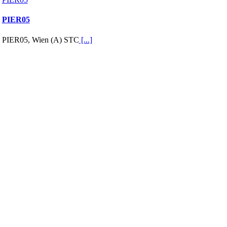
PIER05
PIER05, Wien (A) STC
[...]