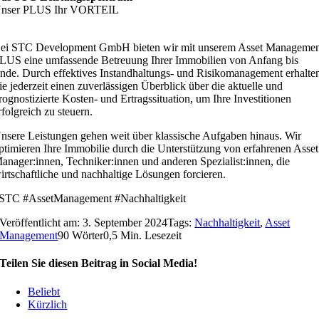
nser PLUS Ihr VORTEIL
ei STC Development GmbH bieten wir mit unserem Asset Manageme
LUS eine umfassende Betreuung Ihrer Immobilien von Anfang bis
nde. Durch effektives Instandhaltungs- und Risikomanagement erhalte
ie jederzeit einen zuverlässigen Überblick über die aktuelle und
rognostizierte Kosten- und Ertragssituation, um Ihre Investitionen
rfolgreich zu steuern.
nsere Leistungen gehen weit über klassische Aufgaben hinaus. Wir
ptimieren Ihre Immobilie durch die Unterstützung von erfahrenen Asset
anager:innen, Techniker:innen und anderen Spezialist:innen, die
irtschaftliche und nachhaltige Lösungen forcieren.
STC #AssetManagement #Nachhaltigkeit
Veröffentlicht am: 3. September 2024
Tags:
Nachhaltigkeit
,
Asset
Management
90 Wörter
0,5 Min. Lesezeit
Teilen Sie diesen Beitrag in Social Media!
Beliebt
Kürzlich