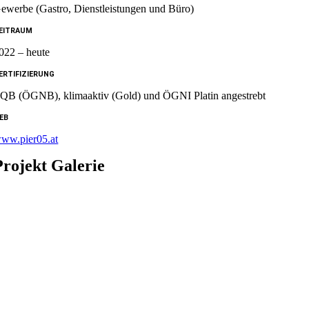
ewerbe (Gastro, Dienstleistungen und Büro)
EITRAUM
022 – heute
ERTIFIZIERUNG
QB (ÖGNB), klimaaktiv (Gold) und ÖGNI Platin angestrebt
EB
ww.pier05.at
Projekt Galerie