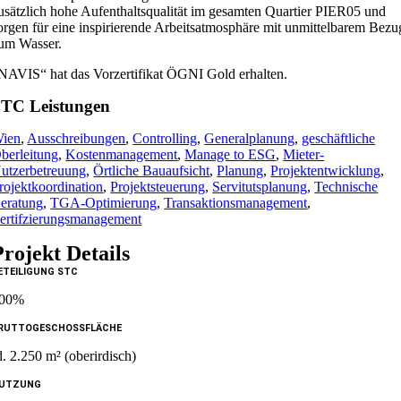
usätzlich hohe Aufenthaltsqualität im gesamten Quartier PIER05 und
orgen für eine inspirierende Arbeitsatmosphäre mit unmittelbarem Bezu
um Wasser.
NAVIS“ hat das Vorzertifikat ÖGNI Gold erhalten.
TC Leistungen
ien
,
Ausschreibungen
,
Controlling
,
Generalplanung
,
geschäftliche
berleitung
,
Kostenmanagement
,
Manage to ESG
,
Mieter-
utzerbetreuung
,
Örtliche Bauaufsicht
,
Planung
,
Projektentwicklung
,
rojektkoordination
,
Projektsteuerung
,
Servitutsplanung
,
Technische
eratung
,
TGA-Optimierung
,
Transaktionsmanagement
,
ertifzierungsmanagement
Projekt Details
ETEILIGUNG STC
00%
RUTTOGESCHOSSFLÄCHE
d. 2.250 m² (oberirdisch)
UTZUNG