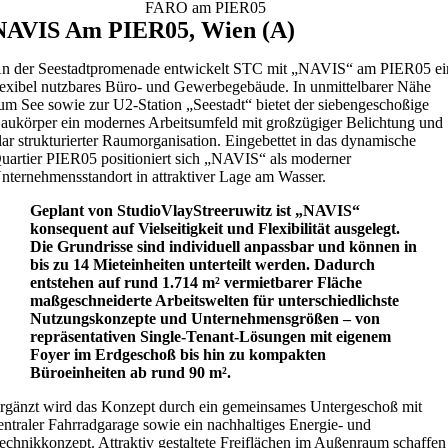
FARO am PIER05
NAVIS Am PIER05, Wien (A)
n der Seestadtpromenade entwickelt STC mit „NAVIS“ am PIER05 ei
lexibel nutzbares Büro- und Gewerbegebäude. In unmittelbarer Nähe
um See sowie zur U2-Station „Seestadt“ bietet der siebengeschoßige
aukörper ein modernes Arbeitsumfeld mit großzügiger Belichtung und
lar strukturierter Raumorganisation. Eingebettet in das dynamische
uartier PIER05 positioniert sich „NAVIS“ als moderner
nternehmensstandort in attraktiver Lage am Wasser.
Geplant von StudioVlayStreeruwitz ist „NAVIS“
konsequent auf Vielseitigkeit und Flexibilität ausgelegt.
Die Grundrisse sind individuell anpassbar und können in
bis zu 14 Mieteinheiten unterteilt werden. Dadurch
entstehen auf rund 1.714 m² vermietbarer Fläche
maßgeschneiderte Arbeitswelten für unterschiedlichste
Nutzungskonzepte und Unternehmensgrößen – von
repräsentativen Single-Tenant-Lösungen mit eigenem
Foyer im Erdgeschoß bis hin zu kompakten
Büroeinheiten ab rund 90 m².
rgänzt wird das Konzept durch ein gemeinsames Untergeschoß mit
entraler Fahrradgarage sowie ein nachhaltiges Energie- und
echnikkonzept. Attraktiv gestaltete Freiflächen im Außenraum schaffen