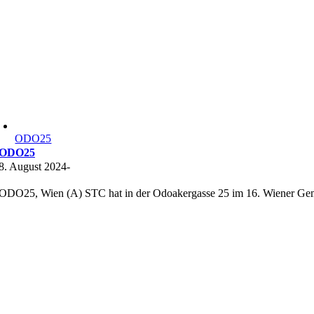
ODO25
ODO25
8. August 2024
-
ODO25, Wien (A) STC hat in der Odoakergasse 25 im 16. Wiener Geme