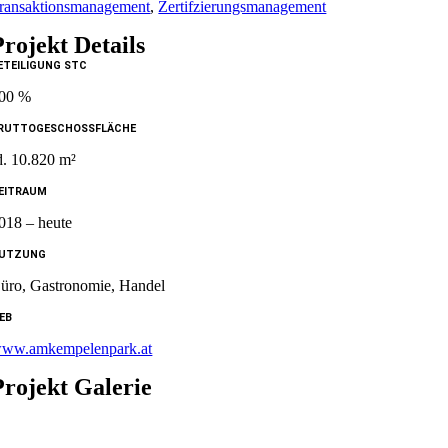
ransaktionsmanagement
,
Zertifzierungsmanagement
Projekt Details
ETEILIGUNG STC
00 %
RUTTOGESCHOSSFLÄCHE
d. 10.820 m²
EITRAUM
018 – heute
UTZUNG
üro, Gastronomie, Handel
EB
ww.amkempelenpark.at
Projekt Galerie