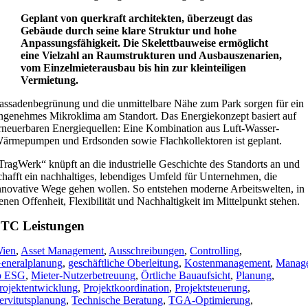
Geplant von querkraft architekten, überzeugt das
Gebäude durch seine klare Struktur und hohe
Anpassungsfähigkeit. Die Skelettbauweise ermöglicht
eine Vielzahl an Raumstrukturen und Ausbauszenarien,
vom Einzelmieterausbau bis hin zur kleinteiligen
Vermietung.
assadenbegrünung und die unmittelbare Nähe zum Park sorgen für ein
ngenehmes Mikroklima am Standort. Das Energiekonzept basiert auf
rneuerbaren Energiequellen: Eine Kombination aus Luft-Wasser-
ärmepumpen und Erdsonden sowie Flachkollektoren ist geplant.
TragWerk“ knüpft an die industrielle Geschichte des Standorts an und
chafft ein nachhaltiges, lebendiges Umfeld für Unternehmen, die
nnovative Wege gehen wollen. So entstehen moderne Arbeitswelten, in
enen Offenheit, Flexibilität und Nachhaltigkeit im Mittelpunkt stehen.
TC Leistungen
ien
,
Asset Management
,
Ausschreibungen
,
Controlling
,
eneralplanung
,
geschäftliche Oberleitung
,
Kostenmanagement
,
Manag
o ESG
,
Mieter-Nutzerbetreuung
,
Örtliche Bauaufsicht
,
Planung
,
rojektentwicklung
,
Projektkoordination
,
Projektsteuerung
,
ervitutsplanung
,
Technische Beratung
,
TGA-Optimierung
,