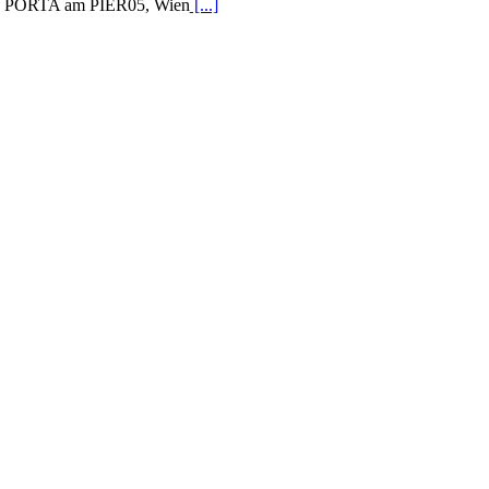
PORTA am PIER05, Wien
[...]