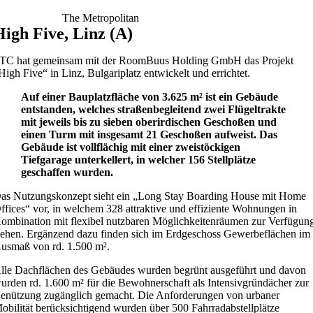
The Metropolitan
High Five, Linz (A)
TC hat gemeinsam mit der RoomBuus Holding GmbH das Projekt
High Five“ in Linz, Bulgariplatz entwickelt und errichtet.
Auf einer Bauplatzfläche von 3.625 m² ist ein Gebäude
entstanden, welches straßenbegleitend zwei Flügeltrakte
mit jeweils bis zu sieben oberirdischen Geschoßen und
einen Turm mit insgesamt 21 Geschoßen aufweist. Das
Gebäude ist vollflächig mit einer zweistöckigen
Tiefgarage unterkellert, in welcher 156 Stellplätze
geschaffen wurden.
as Nutzungskonzept sieht ein „Long Stay Boarding House mit Home
ffices“ vor, in welchem 328 attraktive und effiziente Wohnungen in
ombination mit flexibel nutzbaren Möglichkeitenräumen zur Verfügun
tehen. Ergänzend dazu finden sich im Erdgeschoss Gewerbeflächen im
usmaß von rd. 1.500 m².
lle Dachflächen des Gebäudes wurden begrünt ausgeführt und davon
urden rd. 1.600 m² für die Bewohnerschaft als Intensivgründächer zur
enützung zugänglich gemacht. Die Anforderungen von urbaner
obilität berücksichtigend wurden über 500 Fahrradabstellplätze