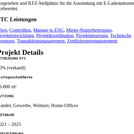
orgesehen und KFZ-Stellplätze für die Ausstattung mit E-Ladestatione
orbereitet.
TC Leistungen
ien
,
Controlling
,
Manage to ESG
,
Mieter-Nutzerbetreuung
,
rojektentwicklung
,
Projektkoordination
,
Projektsteuerung
,
Technische
eratung
,
Transaktionsmanagement
,
Zertifzierungsmanagement
Projekt Details
ETEILIGUNG STC
0% (verkauft)
ruttogeschoßfläche
6.800 m²
UTZUNG
andel, Gewerbe, Wohnen, Home-Offices
EITRAUM
021 – 2025
ERTIFIZIERUNG