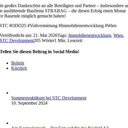
in großes Dankeschön an alle Beteiligten und Partner – insbesondere a
ie ausführende Baufirma STRABAG – die diesen Erfolg einen Monat
or Bauende möglich gemacht haben!
STC #ODO25 #Vollvermietung #Immobilienentwicklung #Wien
Veröffentlicht am: 21. Mai 2026
Tags:
Immobilienentwicklung
,
Wien
,
STC Development
205 Wörter
1 Min. Lesezeit
Teilen Sie diesen Beitrag in Social Media!
Beliebt
Kürzlich
Sommerpraktikum bei STC Development
10. September 2024