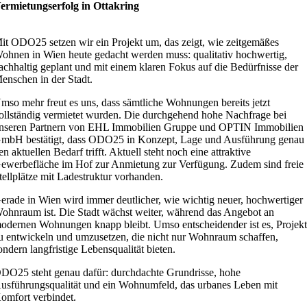
ermietungserfolg in Ottakring
it ODO25 setzen wir ein Projekt um, das zeigt, wie zeitgemäßes
ohnen in Wien heute gedacht werden muss: qualitativ hochwertig,
achhaltig geplant und mit einem klaren Fokus auf die Bedürfnisse der
enschen in der Stadt.
mso mehr freut es uns, dass sämtliche Wohnungen bereits jetzt
ollständig vermietet wurden. Die durchgehend hohe Nachfrage bei
nseren Partnern von EHL Immobilien Gruppe und OPTIN Immobilien
mbH bestätigt, dass ODO25 in Konzept, Lage und Ausführung genau
en aktuellen Bedarf trifft. Aktuell steht noch eine attraktive
ewerbefläche im Hof zur Anmietung zur Verfügung. Zudem sind freie
tellplätze mit Ladestruktur vorhanden.
erade in Wien wird immer deutlicher, wie wichtig neuer, hochwertiger
ohnraum ist. Die Stadt wächst weiter, während das Angebot an
odernen Wohnungen knapp bleibt. Umso entscheidender ist es, Projek
u entwickeln und umzusetzen, die nicht nur Wohnraum schaffen,
ondern langfristige Lebensqualität bieten.
DO25 steht genau dafür: durchdachte Grundrisse, hohe
usführungsqualität und ein Wohnumfeld, das urbanes Leben mit
omfort verbindet.