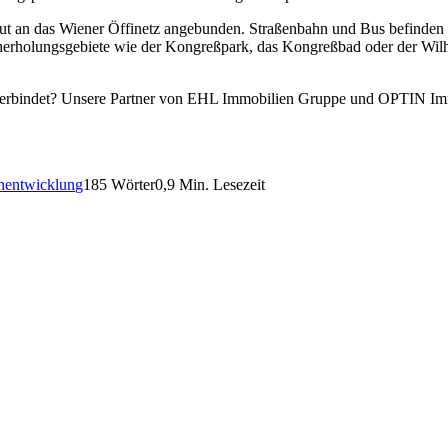
gut an das Wiener Öffinetz angebunden. Straßenbahn und Bus befinden 
herholungsgebiete wie der Kongreßpark, das Kongreßbad oder der Wi
eal verbindet? Unsere Partner von EHL Immobilien Gruppe und OPTIN I
nentwicklung
185 Wörter
0,9 Min. Lesezeit