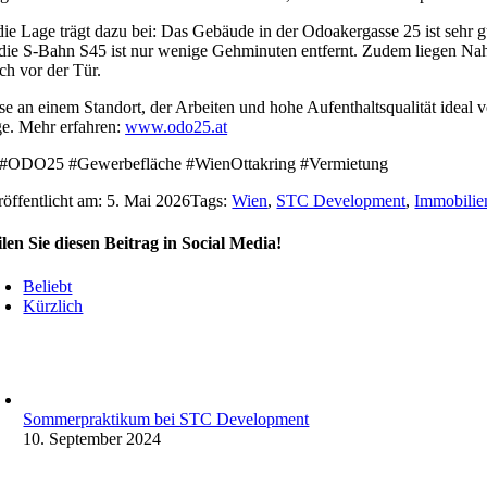
ie Lage trägt dazu bei: Das Gebäude in der Odoakergasse 25 ist sehr 
die S-Bahn S45 ist nur wenige Gehminuten entfernt. Zudem liegen Na
sch vor der Tür.
sse an einem Standort, der Arbeiten und hohe Aufenthaltsqualität id
e. Mehr erfahren:
www.odo25.at
#ODO25 #Gewerbefläche #WienOttakring #Vermietung
röffentlicht am: 5. Mai 2026
Tags:
Wien
,
STC Development
,
Immobilie
ilen Sie diesen Beitrag in Social Media!
Beliebt
Kürzlich
Sommerpraktikum bei STC Development
10. September 2024