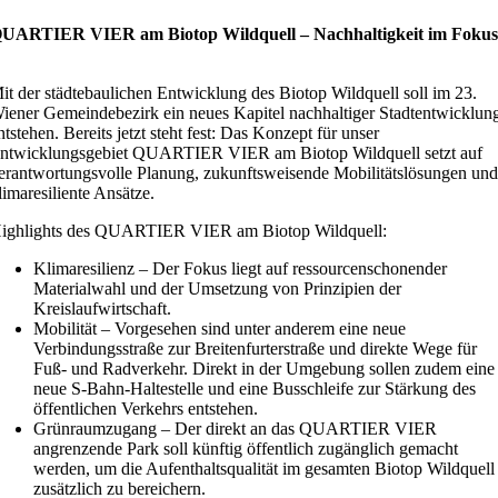
UARTIER VIER am Biotop Wildquell – Nachhaltigkeit im Foku
it der städtebaulichen Entwicklung des Biotop Wildquell soll im 23.
iener Gemeindebezirk ein neues Kapitel nachhaltiger Stadtentwicklun
ntstehen. Bereits jetzt steht fest: Das Konzept für unser
ntwicklungsgebiet QUARTIER VIER am Biotop Wildquell setzt auf
erantwortungsvolle Planung, zukunftsweisende Mobilitätslösungen un
limaresiliente Ansätze.
ighlights des QUARTIER VIER am Biotop Wildquell:
Klimaresilienz – Der Fokus liegt auf ressourcenschonender
Materialwahl und der Umsetzung von Prinzipien der
Kreislaufwirtschaft.
Mobilität – Vorgesehen sind unter anderem eine neue
Verbindungsstraße zur Breitenfurterstraße und direkte Wege für
Fuß- und Radverkehr. Direkt in der Umgebung sollen zudem eine
neue S-Bahn-Haltestelle und eine Busschleife zur Stärkung des
öffentlichen Verkehrs entstehen.
Grünraumzugang – Der direkt an das QUARTIER VIER
angrenzende Park soll künftig öffentlich zugänglich gemacht
werden, um die Aufenthaltsqualität im gesamten Biotop Wildquell
zusätzlich zu bereichern.