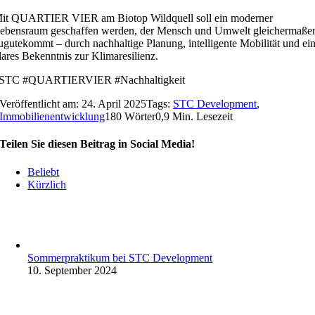
it QUARTIER VIER am Biotop Wildquell soll ein moderner
ebensraum geschaffen werden, der Mensch und Umwelt gleichermaße
ugutekommt – durch nachhaltige Planung, intelligente Mobilität und ei
lares Bekenntnis zur Klimaresilienz.
STC #QUARTIERVIER #Nachhaltigkeit
Veröffentlicht am: 24. April 2025
Tags:
STC Development
,
Immobilienentwicklung
180 Wörter
0,9 Min. Lesezeit
Teilen Sie diesen Beitrag in Social Media!
Beliebt
Kürzlich
Sommerpraktikum bei STC Development
10. September 2024