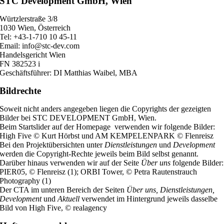
STC Development GmbH, Wien
Würtzlerstraße 3/8
1030 Wien, Österreich
Tel: +43-1-710 10 45-11
Email: info@stc-dev.com
Handelsgericht Wien
FN 382523 i
Geschäftsführer: DI Matthias Waibel, MBA
Bildrechte
Soweit nicht anders angegeben liegen die Copyrights der gezeigten
Bilder bei STC DEVELOPMENT GmbH, Wien.
Beim Startslider auf der Homepage verwenden wir folgende Bilder:
High Five © Kurt Hörbst und AM KEMPELENPARK © Flenreisz
Bei den Projektübersichten unter
Dienstleistungen
und
Development
werden die Copyright-Rechte jeweils beim Bild selbst genannt.
Darüber hinaus verwenden wir auf der Seite
Über uns
folgende Bilder:
PIER05, © Flenreisz (1);
ORBI Tower,
© Petra Rautenstrauch
Photography (1)
Der CTA im unteren Bereich der Seiten
Über uns, Dienstleistungen,
Development
und
Aktuell
verwendet im Hintergrund jeweils dasselbe
Bild von High Five, ©
realagency