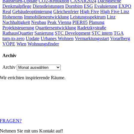
Baustellen-Update
CO2-Reduktion
CÄSAR2024
Dachgleiche
Denkmalpflege
Dienstleistungen
Dornbirn
ESG
Evaluierung
EXPO
Real
Gebäudeoptimierung
Gleichenfeier
High Five
High Five Linz
Hohenems
Immobilienentwicklung
Leistungsspektrum
Linz
Nachhaltigkeit
Neubau
Peak Vienna
PIER05
Planung
Projektsteuerung
Quartiersentwicklung
Radetzkystraße
RathausQuartier
Sanierung
STC Development
STC intern
TGA
turn-to-zero
Update
Urbanes Wohnen
Vermarktungsstart
Vorarlberg
VÖPE
Wien
Wohnungsfinder
Archiv
Archiv
Wir errichten inspirierende Räume.
Jedes Bauprojekt betrachten wir als einzigartiges
Ganzes und berücksichtigen dabei alle relevanten
Aspekte, um langfristige, nachhaltige Lösungen zu
schaffen.
FRAGEN?
Nehmen Sie mit uns Kontakt auf!