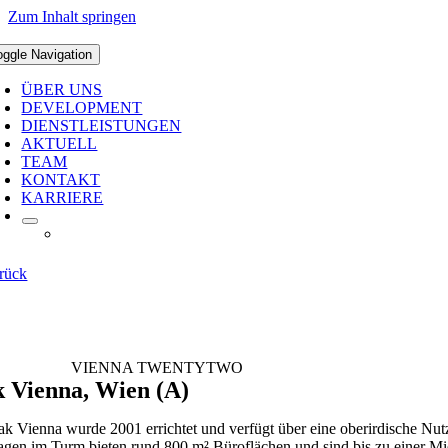
Zum Inhalt springen
oggle Navigation
ÜBER UNS
DEVELOPMENT
DIENSTLEISTUNGEN
AKTUELL
TEAM
KONTAKT
KARRIERE
rück
VIENNA TWENTYTWO
 Vienna, Wien (A)
k Vienna wurde 2001 errichtet und verfügt über eine oberirdische Nut
agen im Turm bieten rund 800 m² Büroflächen und sind bis zu einer Mi