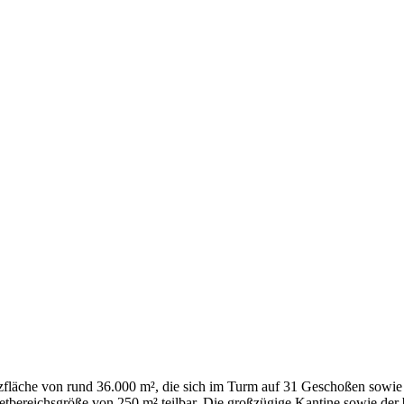
zfläche von rund 36.000 m², die sich im Turm auf 31 Geschoßen sowie 
etbereichsgröße von 250 m² teilbar. Die großzügige Kantine sowie der