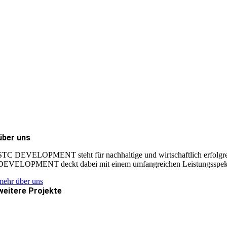
über uns
STC DEVELOPMENT steht für nachhaltige und wirtschaftlich erfolgrei
DEVELOPMENT deckt dabei mit einem umfangreichen Leistungsspektru
mehr über uns
weitere Projekte