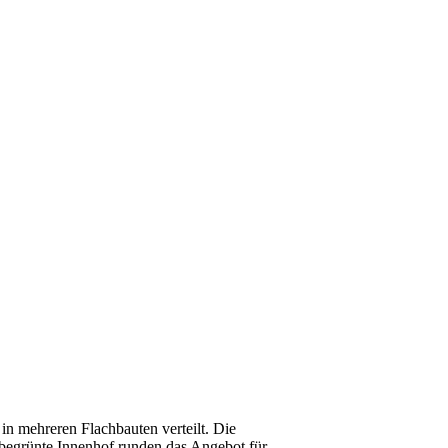
in mehreren Flachbauten verteilt. Die
 begrünte Innenhof runden das Angebot für