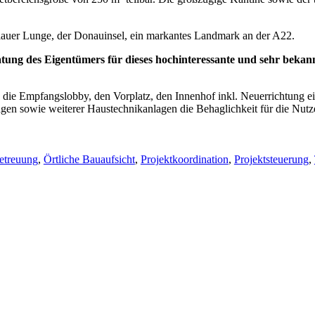
lauer Lunge, der Donauinsel, ein markantes Landmark an der A22.
atung des Eigentümers für dieses hochinteressante und sehr be
ie Empfangslobby, den Vorplatz, den Innenhof inkl. Neuerrichtung ein
gen sowie weiterer Haustechnikanlagen die Behaglichkeit für die Nutz
etreuung
,
Örtliche Bauaufsicht
,
Projektkoordination
,
Projektsteuerung
,