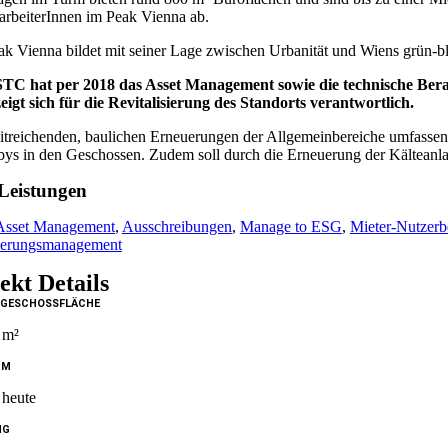
arbeiterInnen im Peak Vienna ab.
ak Vienna bildet mit seiner Lage zwischen Urbanität und Wiens grün-b
STC hat per 2018 das Asset Management sowie die technische Ber
zeigt sich für die Revitalisierung des Standorts verantwortlich.
treichenden, baulichen Erneuerungen der Allgemeinbereiche umfassen d
bys in den Geschossen. Zudem soll durch die Erneuerung der Kälteanla
Leistungen
Asset Management
,
Ausschreibungen
,
Manage to ESG
,
Mieter-Nutzerb
zierungsmanagement
ekt Details
GESCHOSSFLÄCHE
 m²
UM
 heute
NG